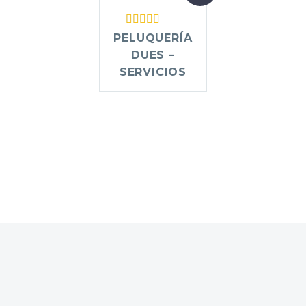
Rated
5.00
PELUQUERÍA
out of 5
DUES –
SERVICIOS